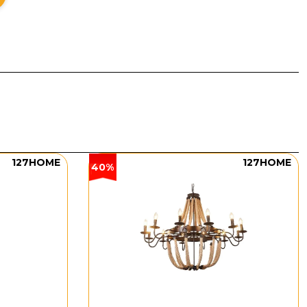
quầy bar, không gian phòng làm việc hiện đại, hoặc
o ra hiệu ứng ánh sáng nhẹ nhàng nhưng đầy cá tính.
độ bền và tính ổn định, làm tăng thêm giá trị thẩm
 mại, nhẹ nhàng kết hợp với ánh sáng LED 3000K,
127HOME
127HOME
40%
 các phong cách nội thất khác nhau, từ hiện đại, tối
iệt và ấn tượng.
y da cao cấp giúp sản phẩm phù hợp với các phong
 dàng thích nghi với không gian rộng lớn như phòng