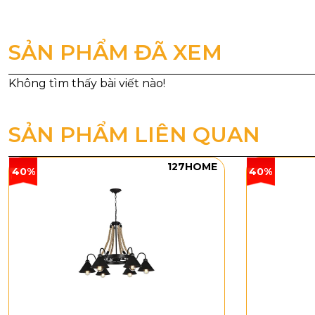
Kích th
Sản phẩm này
SẢN PHẨM ĐÃ XEM
những nơi cầ
Kiểu dán
Đèn Thả Thiết
Dây da cao c
SẢN PHẨM LIÊN QUAN
mỹ cho không
giúp tạo ra 
127HOME
40%
40%
Chất liệu
dây
giản cho đến
Ưu điểm 
Dễ dàng
cách từ 
Linh ho