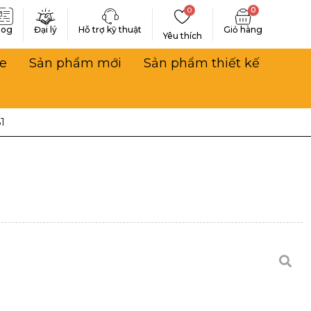
0
0
log
Đại lý
Hỗ trợ kỹ thuật
Yêu thích
e
Sản phẩm mới
Sản phẩm thiết kế
1