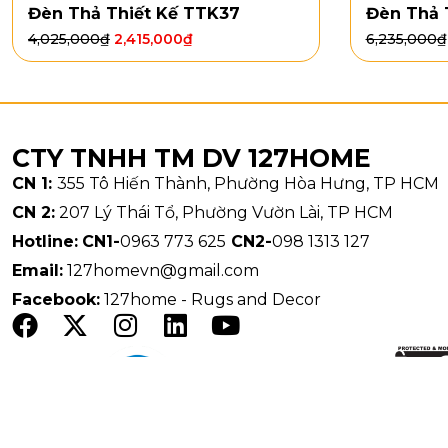
khách, 
Đèn Thả Thiết Kế TTK37
Đèn Thả 
Ánh sán
4,025,000
₫
2,415,000
₫
6,235,000
₫
thư giãn
Tạo điể
không g
Dễ dàng
CTY TNHH TM DV 127HOME
sức.
CN 1:
355 Tô Hiến Thành, Phường Hòa Hưng, TP HCM
Bảo quả
CN 2:
207 Lý Thái Tổ, Phường Vườn Lài, TP HCM
Lau cha
Hotline:
CN1-
0963 773 625
CN2-
098 1313 127
Tránh v
Email:
127homevn@gmail.com
Sử dụng
Facebook:
127home - Rugs and Decor
Tắt ngu
Đèn Thả Thiế
nhấn nghệ th
Liên hệ nga