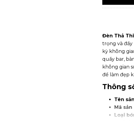
Đèn Thả Thi
trọng và đầy
kỳ không gia
quầy bar, bà
không gian s
để làm đẹp k
Thông số
Tên sả
Mã sản
Loại bó
Chất liệ
Kích th