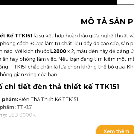
MÔ TẢ SẢN 
ết Kế TTK151
là sự kết hợp hoàn hảo giữa nghệ thuật v
 phong cách. Được làm từ chất liệu dây da cao cấp, sản
n nào. Với kích thước
L2800
x 2, mẫu đèn này dễ dàng 
n ăn hay phòng làm việc. Nếu bạn đang tìm kiếm một 
ống, TTK151 chắc chắn là lựa chọn không thể bỏ qua. K
hông gian sống của bạn.
 chi tiết đèn thả thiết kế TTK151
n phẩm:
Đèn Thả Thiết Kế TTK151
 phẩm:
TTK151
ng:
LED 3000K
u:
Dây da
ước:
L2800 x 2
Xem thêm