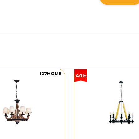
ước thùng:
42 x 25 x 21 cm – 1,3kg
 thích hợp với những không gian lớn như phòng khách, 
n một điểm nhấn ánh sáng và nghệ thuật.
g và chất liệu
 Kế TTK151 nổi bật với thiết kế dây da độc đáo, giúp tạ
ấp không chỉ mang đến vẻ đẹp thẩm mỹ mà còn đảm bảo 
 gian sống. Sản phẩm này được thiết kế với dây da mềm
không gian vừa ấm áp, vừa đầy phong cách.
127HOME
40%
 da
mang lại sự tự nhiên, mềm mại và dễ dàng kết hợp với
 cổ điển, giúp không gian sống của bạn thêm phần đặc b
đèn thả thiết kế TTK151
 kết hợp với nhiều phong cách nội thất:
Chất liệu dâ
hiện đại đến tối giản.
ạt về kích thước:
Sản phẩm với kích thước
L2800 x 2
dễ