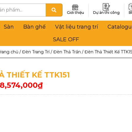
Giới thiệu
Dự án thi công
B
Sàn
Bàn ghế
Vật liệu trang trí
Catalogu
SALE OFF
Trang chủ
/
Đèn Trang Trí
/
Đèn Thả Trần
/
Đèn Thả Thiết Kế TTK15
 THIẾT KẾ TTK151
8,574,000
₫