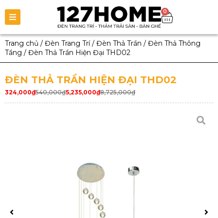
0
Trang chủ
/
Đèn Trang Trí
/
Đèn Thả Trần
/
Đèn Thả Thông
Tầng
/
Đèn Thả Trần Hiện Đại THD02
ĐÈN THẢ TRẦN HIỆN ĐẠI THD02
324,000
₫
540,000
₫
5,235,000
₫
8,725,000
₫