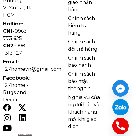
Phường
giao nhận
Loại
Bóng ghim G4
G4 x 12
Vườn Lài, TP
hàng
bóng
HCM
Chính sách
Hotline:
kiểm tra
Chất
Mâm inox, hạt
Mâm inox, hạt pha lê
CN1-
0963
hàng
liệu
pha lê K9
K9
773 625
Chính sách
CN2-
098
đổi trả hàng
Kích
Ø100 – Dây 3m
Ø600 x H3000
1313 127
thước
Chính sách
Email:
bảo hành
127homevn@gmail.com
Kích
Đang cập nhật
61 x 61 x 15cm – 19kg
Chính sách
Facebook:
thước
bảo mật
thùng
127home -
thông tin
Rugs and
Nghĩa vụ của
Decor
Không
Bàn ăn, quầy bar,
Cầu thang, thông
người bán và
gian
góc trang trí,
tầng, sảnh, phòng
khách hàng
phù
đầu giường
khách cao trần
mỗi khi giao
hợp
dịch