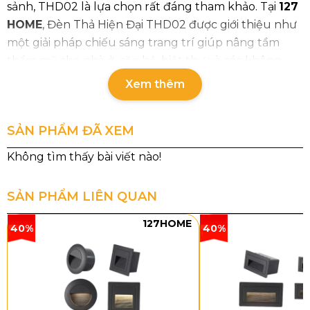
sảnh, THD02 là lựa chọn rất đáng tham khảo. Tại
127
HOME
, Đèn Thả Hiện Đại THD02 được giới thiệu như
một giải pháp chiếu sáng trang trí giúp nâng tầm
thẩm mỹ cho nhà ở, căn hộ, biệt thự và các không
gian cao cấp.
Xem thêm
SẢN PHẨM ĐÃ XEM
SẢN PHẨM LIÊN QUAN
127HOME
40%
40%
Thông số chi tiết đèn thả hiện đại
THD02