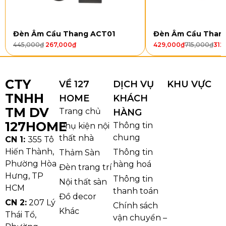
Đèn Thả Hiện Đại THD02 có 2 mã sản phẩm, đáp ứng
Đèn Âm Cầu Thang ACT01
Đèn Âm Cầu Than
linh hoạt nhu cầu lắp đơn lẻ hoặc lắp theo bộ 12
445,000
₫
267,000
₫
429,000
₫
715,000
₫
312
bóng. Phiên bản THD02T1 phù hợp cho các vị trí cần
điểm nhấn nhỏ gọn, trong khi THD02T12 phù hợp
hơn với khu vực trần cao, cầu thang, thông tầng
CTY
VỀ 127
DỊCH VỤ
KHU VỰC
hoặc sảnh lớn cần hiệu ứng thả nhiều tầng.
TNHH
HOME
KHÁCH
TM DV
Trang chủ
HÀNG
Thông
THD02T1
THD02T12
127HOME
tin
Thông tin
Phụ kiện nội
chung
thất nhà
CN 1:
355 Tô
Tên
Đèn Thả Hiện
Đèn Thả Hiện Đại
Hiến Thành,
Thông tin
Thảm Sàn
sản
Đại THD02
THD02
Phường Hòa
hàng hoá
Đèn trang trí
phẩm
Hưng, TP
Thông tin
Nội thất sàn
HCM
thanh toán
Đồ decor
Mã sản
THD02T1
THD02T12
CN 2:
207 Lý
Chính sách
phẩm
Khác
Thái Tổ,
vận chuyển –