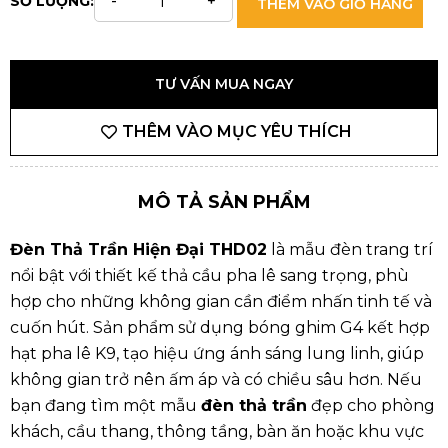
SỐ LƯỢNG:
THÊM VÀO GIỎ HÀNG
TƯ VẤN MUA NGAY
THÊM VÀO MỤC YÊU THÍCH
MÔ TẢ SẢN PHẨM
Đèn Thả Trần Hiện Đại THD02
là mẫu đèn trang trí
nổi bật với thiết kế thả cầu pha lê sang trọng, phù
hợp cho những không gian cần điểm nhấn tinh tế và
cuốn hút. Sản phẩm sử dụng bóng ghim G4 kết hợp
hạt pha lê K9, tạo hiệu ứng ánh sáng lung linh, giúp
không gian trở nên ấm áp và có chiều sâu hơn. Nếu
bạn đang tìm một mẫu
đèn thả trần
đẹp cho phòng
khách, cầu thang, thông tầng, bàn ăn hoặc khu vực