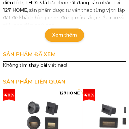
diện tích, THD23 là lựa chọn rất đáng cân nhắc. Tại
127 HOME
, sản phẩm được tư vấn theo từng vị trí lắp
đặt để khách hàng chọn đúng màu sắc, chiều cao và
số lượng đèn phù hợp.
Xem thêm
SẢN PHẨM ĐÃ XEM
SẢN PHẨM LIÊN QUAN
127HOME
40%
40%
Thông số chi tiết sản phẩm
Mã sản phẩm: THD23