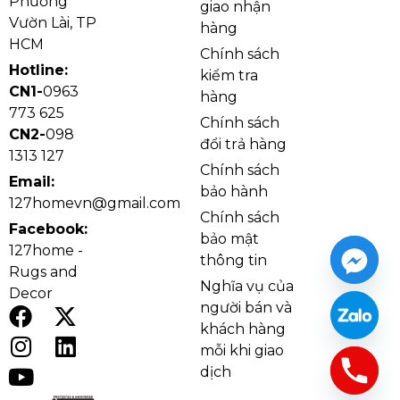
Phường
giao nhận
với nhiều phong cách nội thất: màu vàng tạo điểm
Vườn Lài, TP
hàng
nhấn ấm sang, màu đen phù hợp không gian hiện đại
HCM
Chính sách
hoặc tối giản, còn màu xám mang lại cảm giác nhẹ
Hotline:
kiểm tra
nhàng, trung tính. Với kích thước Ø60 x H110, đèn
CN1-
0963
hàng
không gây nặng mắt, rất phù hợp khi lắp đơn hoặc
773 625
Chính sách
phối nhiều chiếc theo hàng tại bàn ăn, quầy bar và
CN2-
098
đổi trả hàng
đảo bếp.
1313 127
Chính sách
Email:
bảo hành
127homevn@gmail.com
Chính sách
Facebook:
bảo mật
127home -
thông tin
Rugs and
Nghĩa vụ của
Decor
người bán và
khách hàng
mỗi khi giao
dịch