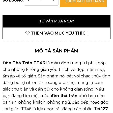
SỐ LƯỢNG:
THÊM VÀO GIỎ HÀNG
TƯ VẤN MUA NGAY
THÊM VÀO MỤC YÊU THÍCH
MÔ TẢ SẢN PHẨM
Đèn Thả Trần TT46
là mẫu đèn trang trí phù hợp
cho những không gian yêu thích vẻ đẹp mềm mại,
ấm áp và tối giản. Sản phẩm nổi bật với chao thủy tinh
dáng bo tự nhiên, ánh sáng dịu nhẹ, mang lại cảm
giác thư giãn và gần gũi cho không gian sống. Nếu
bạn đang tìm một mẫu
đèn thả trần
phù hợp cho
bàn ăn, phòng khách, phòng ngủ, đảo bếp hoặc góc
thư giãn, TT46 là lựa chọn rất đáng cân nhắc. Tại
127