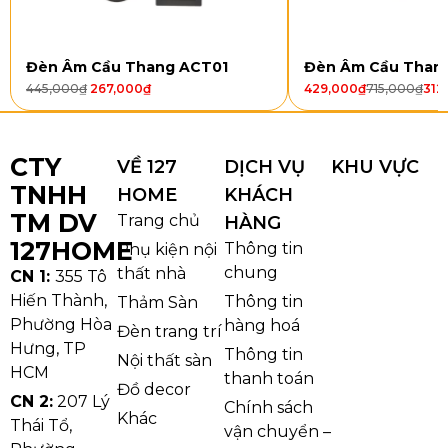
Mã sản
TT46T150
TT46T230
TT46T320
Đèn Âm Cầu Thang ACT01
Đèn Âm Cầu Than
phẩm
445,000
₫
267,000
₫
429,000
₫
715,000
₫
312
Loại
E27
E27
E27
bóng
CTY
VỀ 127
DỊCH VỤ
KHU VỰC
TNHH
HOME
KHÁCH
Chất
Chao thủy
Chao thủy
Chao thủy
liệu
tinh
tinh
tinh
TM DV
Trang chủ
HÀNG
127HOME
Thông tin
Phụ kiện nội
Kích
Ø150
Ø230
Ø320
chung
thất nhà
CN 1:
355 Tô
thước
Hiến Thành,
Thông tin
Thảm Sàn
Phường Hòa
hàng hoá
Đèn trang trí
Kích
25 x 20 x
34 x 24 x
42 x 33 x
Hưng, TP
Thông tin
Nội thất sàn
thước
20cm
24cm
33cm
HCM
thanh toán
thùng
Đồ decor
CN 2:
207 Lý
Chính sách
Khác
Thái Tổ,
vận chuyển –
Trọng
1kg
1,5kg
2kg