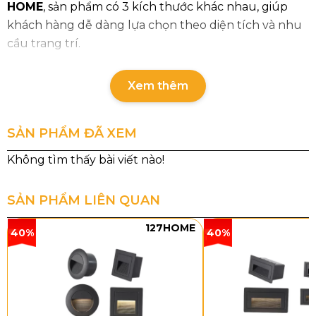
HOME
, sản phẩm có 3 kích thước khác nhau, giúp
khách hàng dễ dàng lựa chọn theo diện tích và nhu
cầu trang trí.
Xem thêm
SẢN PHẨM ĐÃ XEM
SẢN PHẨM LIÊN QUAN
127HOME
40%
40%
Thông số chi tiết sản phẩm
Thông
TT46T150
TT46T230
TT46T320
tin