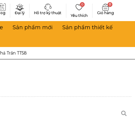
0
0
log
Đại lý
Hỗ trợ kỹ thuật
Yêu thích
e
Sản phẩm mới
Sản phẩm thiết kế
hả Trần TT58