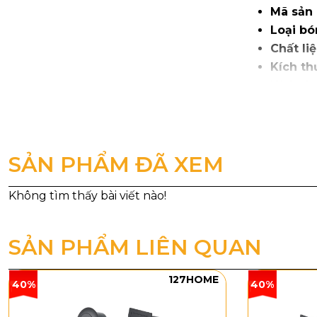
Mã sản
Loại bó
Chất liệ
Kích th
Kích th
Trọng l
Kiểu dán
SẢN PHẨM ĐÃ XEM
Đèn Thả Trần
ăn, đảo bếp,
khi bật lên 
đại ấm, vinta
SẢN PHẨM LIÊN QUAN
127HOME
40%
40%