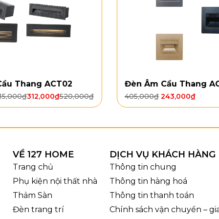
Cầu Thang ACT02
Đèn Âm Cầu Thang A
15,000
₫
312,000
₫
520,000
₫
405,000
₫
243,000
₫
VỀ 127 HOME
DỊCH VỤ KHÁCH HÀNG
Trang chủ
Thông tin chung
Phụ kiện nội thất nhà
Thông tin hàng hoá
Thảm Sàn
Thông tin thanh toán
Chi tiết đèn thả trầ
Đèn trang trí
Chính sách vận chuyển – g
, sản phẩm kết hợp chao thủy tinh với chi tiết mạ đồng,