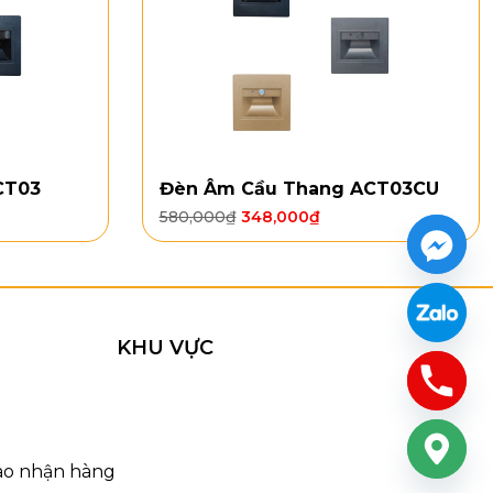
CT03
Đèn Âm Cầu Thang ACT03CU
580,000
₫
348,000
₫
KHU VỰC
n TT58
iao nhận hàng
 mang lại vẻ ngoài sang trọng nhưng không quá phô