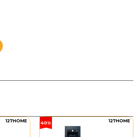
ng kính Ø300 vừa đủ nổi bật để tạo điểm nhấn tại bàn
ần chao thủy tinh có đường gân tinh tế, giúp ánh sáng
t phù hợp với những không gian theo phong cách hiện
ay hoặc nhà hàng cần sự chỉn chu trong từng chi tiết.
127HOME
127HOME
40%