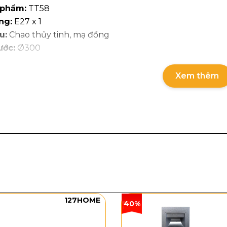
 phẩm:
TT58
ng:
E27 x 1
u:
Chao thủy tinh, mạ đồng
ước:
Ø300
ước thùng:
36 x 36 x 17cm
ượng thùng:
2kg
Xem thêm
g và chất liệu đèn thả trần TT58
 TT58 sở hữu kiểu dáng chao tròn dẹt thanh thoát, đườ
 quầy bar, phòng khách nhỏ hoặc khu vực tiếp khách. Ph
trở nên mềm mại và sinh động hơn. Thiết kế này đặc biệ
ge nhẹ, Indochine, Bắc Âu, Japandi, quán cà phê, homest
127HOME
40%