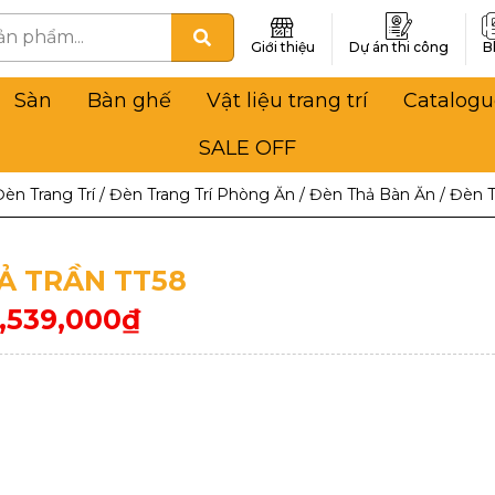
Giới thiệu
Dự án thi công
B
Sàn
Bàn ghế
Vật liệu trang trí
Catalogu
SALE OFF
Đèn Trang Trí
/
Đèn Trang Trí Phòng Ăn
/
Đèn Thả Bàn Ăn
/
Đèn T
Ả TRẦN TT58
1,539,000
₫