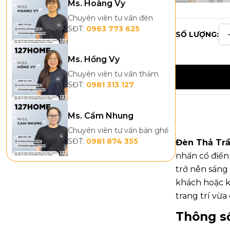
Ms. Hoàng Vy
Chuyên viên tư vấn đèn
SĐT:
0963 773 625
SỐ LƯỢNG:
Ms. Hồng Vy
Chuyên viên tư vấn thảm
SĐT:
0981 313 127
Ms. Cẩm Nhung
Chuyên viên tư vấn bàn ghế
SĐT:
0981 874 355
Đèn Thả Tr
nhấn cổ điển 
trở nên sáng
khách hoặc k
trang trí vừa
Thông số