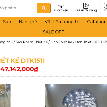
Giới thiệu
Dự án thi công
B
Sàn
Bàn ghế
Vật liệu trang trí
Catalogu
SALE OFF
ang chủ
/
Sản Phẩm Thiết Kế
/
Đèn Thiết Kế
/
Đèn Thiết Kế DTK1
ẾT KẾ DTK1511
47,142,000
₫