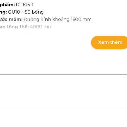
 phẩm:
DTK1511
ng:
GU10 × 50 bóng
hước mâm:
Đường kính khoảng 1600 mm
ao tổng thể:
4000 mm
 lá thả:
250 lá thủy tinh
ài dây:
4 m (phù hợp không gian trần cao, sảnh thông t
Xem thêm
ệu chính:
Thủy tinh cao cấp, kết hợp khung kim loại mạ 