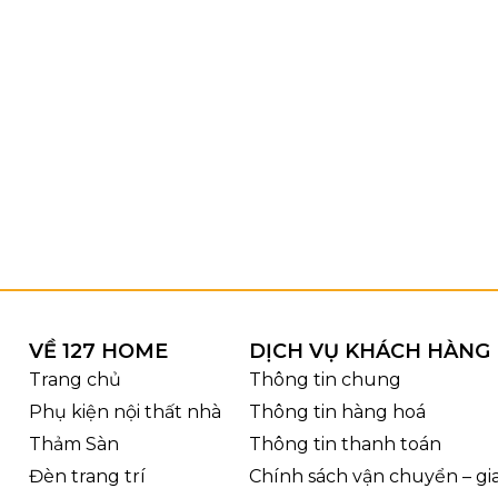
Chi tiết đèn thiết kế 
g và chất liệu
VỀ 127 HOME
DỊCH VỤ KHÁCH HÀNG
Trang chủ
Thông tin chung
ế DTK1511
gây ấn tượng mạnh nhờ dáng xoắn dài từ tr
 sáng chảy xuống không gian. Hệ thống lá thủy tinh đư
Phụ kiện nội thất nhà
Thông tin hàng hoá
ìn từ dưới lên vừa hoành tráng vừa thanh thoát. Màu sắc
Thảm Sàn
Thông tin thanh toán
 GU10, giúp đèn dễ dàng hòa hợp với nhiều phong cách n
Đèn trang trí
Chính sách vận chuyển – g