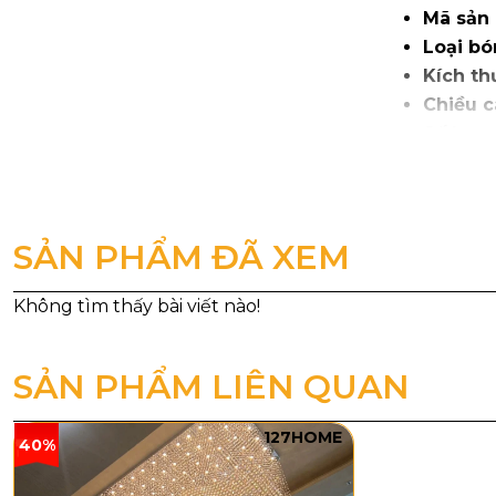
Mã sản
Loại bó
Kích t
Chiều c
Số lượng
Chiều d
Chất li
SẢN PHẨM ĐÃ XEM
SẢN PHẨM LIÊN QUAN
127HOME
40%