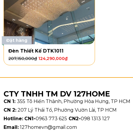
Đặt hàng
Đèn Thiết Kế DTK1011
207,150,000
₫
124,290,000
₫
Kiểu dán
CTY TNHH TM DV 127HOME
CN 1:
355 Tô Hiến Thành, Phường Hòa Hưng, TP HCM
Đèn Thiết K
dải nước ánh
CN 2:
207 Lý Thái Tổ, Phường Vườn Lài, TP HCM
chiếc đèn nh
Hotline:
CN1-
0963 773 625
CN2-
098 1313 127
vàng từ bóng
Email:
127homevn@gmail.com
Âu.