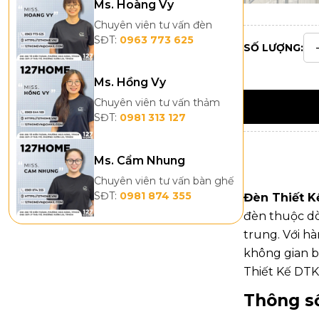
Ms. Hoàng Vy
Chuyên viên tư vấn đèn
SĐT:
0963 773 625
SỐ LƯỢNG:
Ms. Hồng Vy
Chuyên viên tư vấn thảm
SĐT:
0981 313 127
Ms. Cẩm Nhung
Chuyên viên tư vấn bàn ghế
SĐT:
0981 874 355
Đèn Thiết K
đèn thuộc d
trung. Với h
không gian b
Thiết Kế DTK1
Thông số