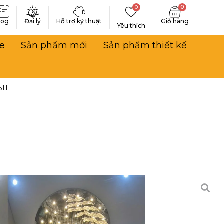
0
0
log
Đại lý
Hỗ trợ kỹ thuật
Yêu thích
e
Sản phẩm mới
Sản phẩm thiết kế
511