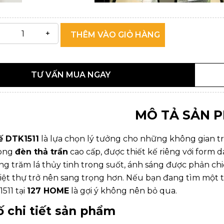
THÊM VÀO GIỎ HÀNG
TƯ VẤN MUA NGAY
MÔ TẢ SẢN 
ế DTK1511
là lựa chọn lý tưởng cho những không gian t
òng
đèn thả trần
cao cấp, được thiết kế riêng với form
àng trăm lá thủy tinh trong suốt, ánh sáng được phản ch
iệt thự trở nên sang trọng hơn. Nếu bạn đang tìm một th
511 tại
127 HOME
là gợi ý không nên bỏ qua.
 chi tiết sản phẩm