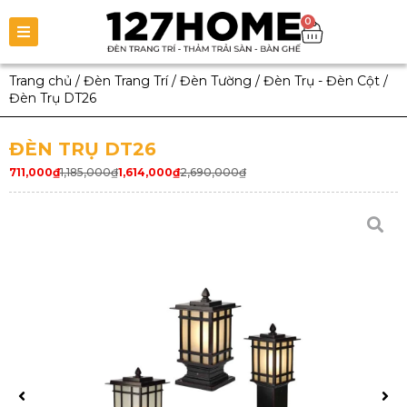
0
Trang chủ
/
Đèn Trang Trí
/
Đèn Tường
/
Đèn Trụ - Đèn Cột
/
Đèn Trụ DT26
ĐÈN TRỤ DT26
711,000
₫
1,185,000
₫
1,614,000
₫
2,690,000
₫