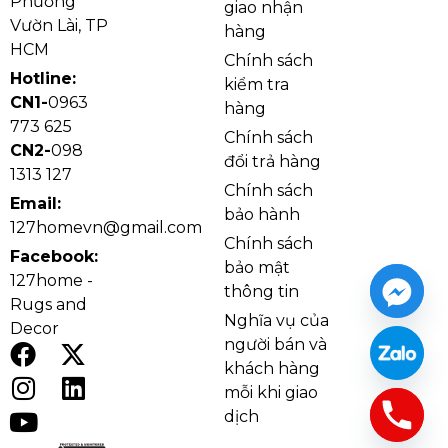
Phường
giao nhận
Vườn Lài, TP
hàng
HCM
Chính sách
Hotline:
kiểm tra
CN1-
0963
hàng
773 625
Chính sách
Ảnh thật Đèn Trụ DT26
CN2-
098
đổi trả hàng
1313 127
Chính sách
Email:
bảo hành
127homevn@gmail.com
Chính sách
Facebook:
bảo mật
127home -
thông tin
Rugs and
Nghĩa vụ của
Decor
người bán và
khách hàng
mỗi khi giao
dịch
Ảnh cận Đèn Trụ DT26