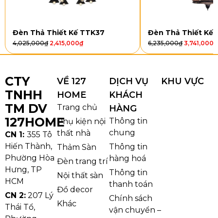
Kiểu dáng và chất liệu
Đèn Thả Thiết Kế TTK37
Đèn Thả Thiết Kế
Đèn Trụ DT26
được phát triển theo hướng hình
4,025,000
₫
2,415,000
₫
6,235,000
₫
3,741,000
₫
khối vuông vắn, gọn và dễ ứng dụng cho nhiều
không gian ngoại thất. Bốn phiên bản chiều cao khác
nhau giúp người dùng linh hoạt phối theo mặt bằng
CTY
VỀ 127
DỊCH VỤ
KHU VỰC
thực tế: mẫu thấp phù hợp cho lối đi hoặc bồn cây,
TNHH
HOME
KHÁCH
mẫu cao phù hợp cho khu vực cổng, sân trước hay
TM DV
Trang chủ
HÀNG
những khoảng cần điểm nhấn rõ hơn. Kiểu dáng này
127HOME
Thông tin
Phụ kiện nội
tạo cảm giác gọn gàng, hiện đại và không bị lỗi mốt
chung
thất nhà
nhanh.
CN 1:
355 Tô
Hiến Thành,
Thông tin
Thảm Sàn
Phường Hòa
hàng hoá
Đèn trang trí
Hưng, TP
Thông tin
Nội thất sàn
HCM
thanh toán
Đồ decor
CN 2:
207 Lý
Chính sách
Khác
Thái Tổ,
vận chuyển –