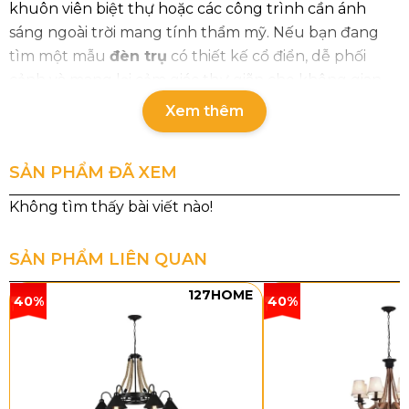
khuôn viên biệt thự hoặc các công trình cần ánh
sáng ngoài trời mang tính thẩm mỹ. Nếu bạn đang
tìm một mẫu
đèn trụ
có thiết kế cổ điển, dễ phối
cảnh và mang lại cảm giác thư giãn cho không gian
sống, DT26 là gợi ý rất đáng cân nhắc.
Xem thêm
Thông số chi tiết của sản phẩm
SẢN PHẨM ĐÃ XEM
Mã sản phẩm
Kích thước
Loại bóng
DT26T35
L180 x W180 x H350
E27 x 1
SẢN PHẨM LIÊN QUAN
DT26T43
L230 x W230 x H430
E27 x 1
127HOME
40%
40%
DT26T52
L280 x W280 x H520
E27 x 1
DT26T60
L180 x W180 x H600
E27 x 1