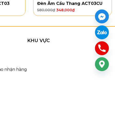
nh có thể làm hư hại lớp sơn của đèn.
CT03
Đèn Âm Cầu Thang ACT03CU
gian sống của bạn, vừa mang lại ánh sáng ấm áp, vừa
580,000
₫
348,000
₫
p này với
giá ưu đãi
ngay hôm nay tại
127 HOME
! Mua
KHU VỰC
iao nhận hàng
in
 khách hàng