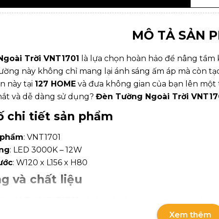
MÔ TẢ SẢN 
goài Trời VNT1701
là lựa chọn hoàn hảo để nâng tầm k
 tường này không chỉ mang lại ánh sáng ấm áp mà còn t
n này tại
127 HOME
và đưa không gian của bạn lên một
mắt và dễ dàng sử dụng?
Đèn Tường Ngoài Trời VNT17
 chi tiết sản phẩm
 phẩm
: VNT1701
óng
: LED 3000K – 12W
ước
: W120 x L156 x H80
g và chất liệu
goài Trời VNT1701
có thiết kế hiện đại, đơn giản nhưn
èn mang lại vẻ đẹp sang trọng và dễ dàng kết hợp với n
Xem thêm