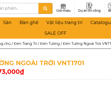
Giới thiệu
Dự án thi công
B
Sàn
Bàn ghế
Vật liệu trang trí
Catalogu
SALE OFF
ng chủ
/
Đèn Trang Trí
/
Đèn Tường
/
Đèn Tường Ngoài Trời VNT
ỜNG NGOÀI TRỜI VNT1701
73,000
₫