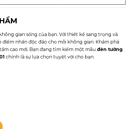
PHẨM
hông gian sống của bạn. Với thiết kế sang trọng và
ạo điểm nhấn độc đáo cho mỗi không gian. Khám phá
 tầm cao mới. Bạn đang tìm kiếm một mẫu
đèn tường
01
chính là sự lựa chọn tuyệt vời cho bạn.
g rất tinh tế. Với màu sắc trung tính và hình dạng
hiều phong cách trang trí khác nhau.