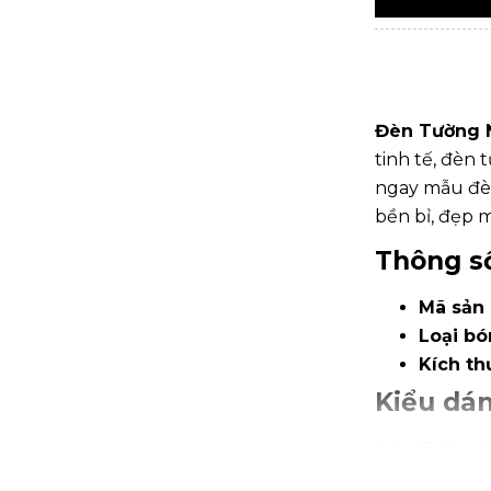
Đèn Tường N
tinh tế, đèn
ngay mẫu đè
bền bỉ, đẹp 
Thông số
Mã sản
Loại b
Kích th
Kiểu dán
Đèn Tường N
vuông vắn, đ