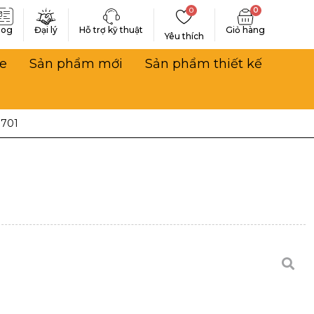
0
0
log
Đại lý
Hỗ trợ kỹ thuật
Yêu thích
e
Sản phẩm mới
Sản phẩm thiết kế
1701