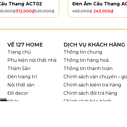
sử dụng chất tẩy mạnh
: Tránh sử dụng các chất tẩy mạ
Cầu Thang ACT02
Đèn Âm Cầu Thang A
goài Trời VNT1701
là sự lựa chọn hoàn hảo cho không 
15,000
₫
312,000
₫
520,000
₫
405,000
₫
243,000
₫
n sang trọng. Đừng bỏ lỡ cơ hội sở hữu sản phẩm cao cấ
hưởng ưu đãi hấp dẫn!
ên hệ:
VỀ 127 HOME
DỊCH VỤ KHÁCH HÀNG
:
CN1-0963 773 625 | CN2-098 1313 127
Trang chủ
Thông tin chung
e:
https://127home.vn/
5 Tô Hiến Thành, Phường Hòa Hưng, TP HCM
Phụ kiện nội thất nhà
Thông tin hàng hoá
7 Lý Thái Tổ, Phường Vườn Lài, TP HCM
Thảm Sàn
Thông tin thanh toán
127homevn@gmail.com
Đèn trang trí
Chính sách vận chuyển – g
ok:
127home – Rugs and Decor
Nội thất sàn
Chính sách kiểm tra hàng
Đồ decor
Chính sách đổi trả hàng
Khác
Chính sách bảo hành
Chính sách bảo mật thông t
Nghĩa vụ của người bán và
mỗi khi giao dịch