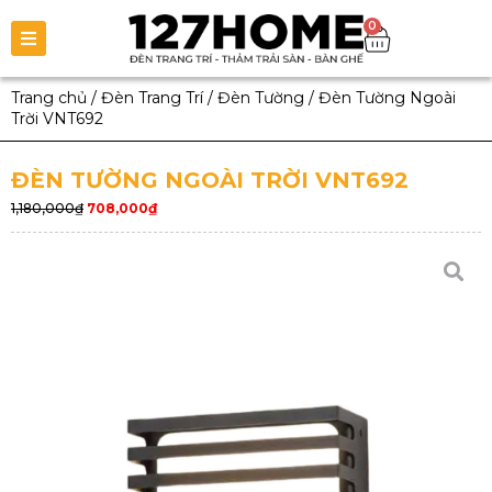
0
Trang chủ
/
Đèn Trang Trí
/
Đèn Tường
/
Đèn Tường Ngoài
Trời VNT692
ĐÈN TƯỜNG NGOÀI TRỜI VNT692
1,180,000
₫
708,000
₫