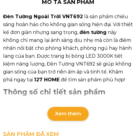
MÔ TẢ SẢN PHẨM
Đèn Tường Ngoài Trời VNT692
là sản phẩm chiếu
sáng hoàn hảo cho không gian sống hiện đại. Với thiết
kế đơn giản nhưng sang trọng,
đèn tường
này
không chỉ mang lại ánh sáng dịu nhẹ mà còn là điểm
nhấn nổi bật cho phòng khách, phòng ngủ hay hành
lang của bạn. Được trang bị bóng LED 3000K tiết
kiệm năng lượng, Đèn Tường VNT692 sẽ giúp không
gian sống của bạn trở nên ấm áp và tinh tế. Khám
phá ngay tại
127 HOME
để tìm sản phẩm phù hợp!
Thông số chi tiết sản phẩm
Mã sản phẩm
VNT692
Xem thêm
Kích thước (WxLxH)
235 x 130 x 95 mm
SẢN PHẨM ĐÃ XEM