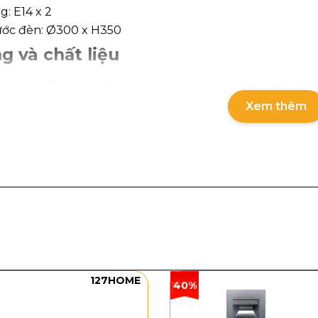
g: E14 x 2
ước đèn: Ø300 x H350
g và chất liệu
Pha Lê VDC81156T2
nổi bật với cấu trúc hai tay đèn câ
 ánh vàng sang trọng, kết hợp các chi tiết trong suốt g
Xem thêm
lê thả rủ, khi bật đèn sẽ phản chiếu ánh sáng tạo hiệu 
E14 cho độ sáng ổn, phù hợp làm đèn hắt tường hoặc đ
 dễ bố trí trong phòng ngủ, hành lang hoặc khu vực cần 
127HOME
40%