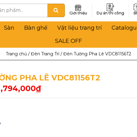
Giới thiệu
Dự án thi công
B
Sàn
Bàn ghế
Vật liệu trang trí
Catalogu
SALE OFF
Trang chủ
/
Đèn Trang Trí
/
Đèn Tường Pha Lê VDC81156T2
ỜNG PHA LÊ VDC81156T2
1,794,000
₫