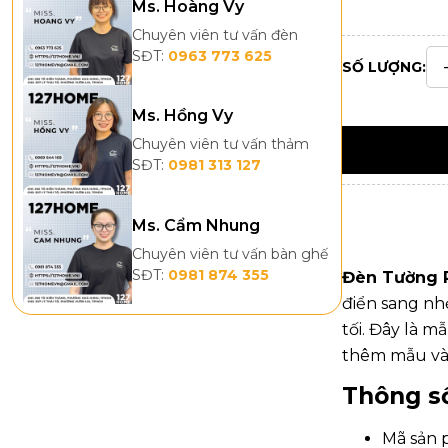
Ms. Hoàng Vy
Chuyên viên tư vấn đèn
SĐT:
0963 773 625
SỐ LƯỢNG:
Ms. Hồng Vy
Chuyên viên tư vấn thảm
SĐT:
0981 313 127
Ms. Cẩm Nhung
Chuyên viên tư vấn bàn ghế
SĐT:
0981 874 355
Đèn Tường 
điển sang nhẹ
tối. Đây là m
thêm mẫu và 
Thông số
Mã sản 