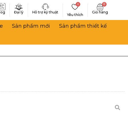
0
0
log
Đại lý
Hỗ trợ kỹ thuật
Yêu thích
e
Sản phẩm mới
Sản phẩm thiết kế