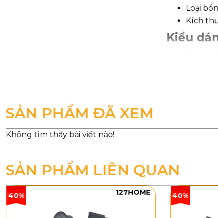
Loại bón
Kích th
Kiểu dán
Đèn Tường 
đèn mang tông
hạt/giọt pha 
dùng 2 bóng 
SẢN PHẨM ĐÃ XEM
tích nên rất
SẢN PHẨM LIÊN QUAN
127HOME
40%
40%