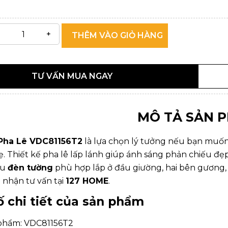
THÊM VÀO GIỎ HÀNG
TƯ VẤN MUA NGAY
MÔ TẢ SẢN 
Pha Lê VDC81156T2
là lựa chọn lý tưởng nếu bạn muốn
. Thiết kế pha lê lấp lánh giúp ánh sáng phản chiếu đẹp
ẫu
đèn tường
phù hợp lắp ở đầu giường, hai bên gương,
nhận tư vấn tại
127 HOME
.
 chi tiết của sản phẩm
phẩm: VDC81156T2