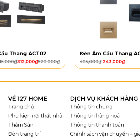
Cầu Thang ACT02
Đèn Âm Cầu Thang A
15,000
₫
312,000
₫
520,000
₫
405,000
₫
243,000
₫
VỀ 127 HOME
DỊCH VỤ KHÁCH HÀNG
Ảnh cận và kích thước của Đèn Tườ
Trang chủ
Thông tin chung
ên chọn Đèn Tường Pha Lê VDC81156
Phụ kiện nội thất nhà
Thông tin hàng hoá
Thảm Sàn
Thông tin thanh toán
m nhấn sang trọng cho mảng tường: Pha lê phản chiếu g
Đèn trang trí
Chính sách vận chuyển – g
 ấm và dễ chịu: 2 bóng E14 phù hợp dùng buổi tối, tạo 