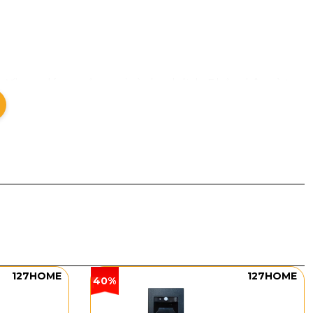
n đối, tạo dáng mềm mại và thanh lịch. Phần thân và tay
iúp tổng thể trông nhẹ và tinh tế. Bên dưới là các
ứng lấp lánh, làm mảng tường có chiều sâu hơn.Thiết kế
èn tạo điểm nhấn. Dáng đèn gọn, không chiếm diện
ánh sáng trang trí nhẹ nhàng.
127HOME
127HOME
40%