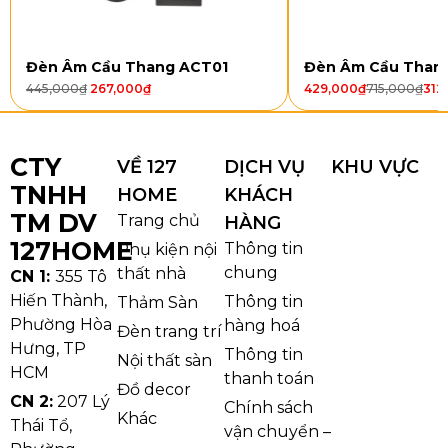
Mã sản phẩm
Loại bóng
Kích thước
Đèn Âm Cầu Thang ACT01
Đèn Âm Cầu Than
VPL51T500
G4
W130 x H500
445,000
₫
267,000
₫
429,000
₫
715,000
₫
312
VPL51T800
G4
W130 x H800
CTY
VỀ 127
DỊCH VỤ
KHU VỰC
Kiểu dáng và chất liệu
TNHH
HOME
KHÁCH
TM DV
Trang chủ
HÀNG
Đèn Tường Pha Lê VPL51
có thiết kế dạng đứng,
127HOME
Thông tin
Phụ kiện nội
thân đèn dài và gọn, giúp tạo cảm giác mảng tường
chung
thất nhà
CN 1:
355 Tô
cao hơn và sang hơn. Bề mặt đèn được tạo thành từ
Hiến Thành,
Thông tin
Thảm Sàn
nhiều khối pha lê hình chữ nhật xếp đều theo chiều
Phường Hòa
hàng hoá
Đèn trang trí
dọc, nhờ đó khi bật sáng sẽ cho hiệu ứng lấp lánh rõ
Hưng, TP
Thông tin
nét, rất phù hợp với các vị trí cần tạo điểm nhấn như
Nội thất sàn
HCM
thanh toán
hành lang, khu vực cầu thang, sảnh nhỏ hoặc hai
Đồ decor
CN 2:
207 Lý
Chính sách
bên vách trang trí.
Khác
Thái Tổ,
vận chuyển –