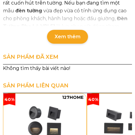
rất cuốn hút trên tường. Nếu bạn đang tìm một
mẫu
đèn tường
vừa đẹp vừa có tính ứng dụng cao
cho phòng khách, hành lang hoặc đầu giường,
Đèn
Tường Pha Lê VPL51
là lựa chọn rất đáng tham
khảo.
Xem thêm
SẢN PHẨM ĐÃ XEM
SẢN PHẨM LIÊN QUAN
127HOME
40%
40%
Thông số chi tiết của sản phẩm