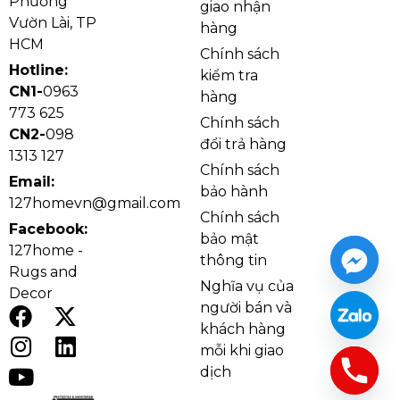
Phường
giao nhận
Vườn Lài, TP
hàng
HCM
Chính sách
Hotline:
kiểm tra
CN1-
0963
hàng
773 625
Chính sách
CN2-
098
đổi trả hàng
1313 127
Chính sách
Email:
bảo hành
127homevn@gmail.com
Chính sách
Facebook:
bảo mật
127home -
Ảnh thật Đèn Tường Pha Lê VPL51
thông tin
Rugs and
Nghĩa vụ của
Decor
người bán và
khách hàng
mỗi khi giao
dịch