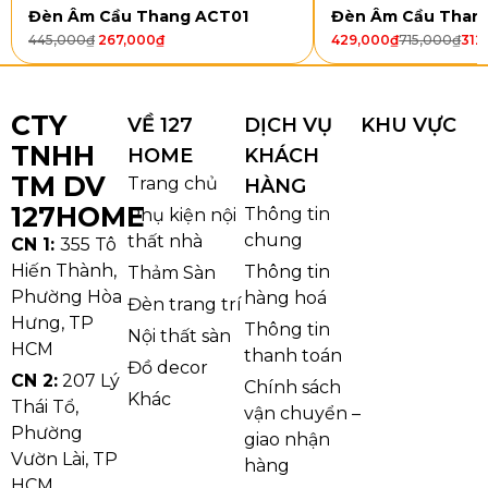
nên hiện đại và tiện dụng hơn so với các mẫu đèn
Đèn Âm Cầu Thang ACT01
Đèn Âm Cầu Than
tường thông thường.
445,000
₫
267,000
₫
429,000
₫
715,000
₫
312
CTY
VỀ 127
DỊCH VỤ
KHU VỰC
TNHH
HOME
KHÁCH
TM DV
Trang chủ
HÀNG
127HOME
Thông tin
Phụ kiện nội
chung
thất nhà
CN 1:
355 Tô
Hiến Thành,
Thông tin
Thảm Sàn
Phường Hòa
hàng hoá
Đèn trang trí
Hưng, TP
Thông tin
Nội thất sàn
HCM
thanh toán
Đồ decor
CN 2:
207 Lý
Chi tiết mẫu Đèn Tường VDN506
Chính sách
Khác
Thái Tổ,
Về chất liệu, qua hình ảnh sản phẩm mang đặc trưng
vận chuyển –
Phường
của dòng đèn tường nội thất với chao vải kết hợp
giao nhận
Vườn Lài, TP
thân kim loại hoàn thiện sáng bóng. Chao vải rất phù
hàng
HCM