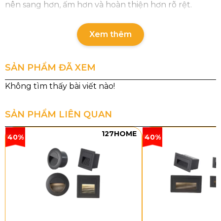
nên sang hơn, ấm hơn và hoàn thiện hơn rõ rệt.
Thông số chi tiết của sản phẩm
Xem thêm
Tên sản phẩm: Đèn Tường VDN506
Mã sản phẩm: VDN506
SẢN PHẨM ĐÃ XEM
Kích thước sản phẩm: W350 x H400
Nguồn sáng chính: E27 x 1
Đèn đọc phụ: LED 3000K – 2.5W
Kiểu lắp đặt: Gắn tường
SẢN PHẨM LIÊN QUAN
Kiểu dáng và chất liệu
127HOME
40%
40%
Đèn Tường VDN506
sở hữu thiết kế hài hòa giữa
tính thẩm mỹ và công năng sử dụng. Phần đèn
chính phía trên được hoàn thiện với chao vải trắng
dáng loe nhẹ, tạo cảm giác thanh lịch và dễ phối với
nhiều phong cách nội thất. Bên dưới là đèn đọc phụ
dạng cần cong mềm, giúp tổng thể sản phẩm trở