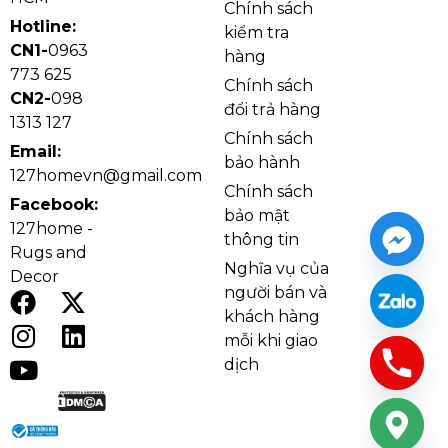
hợp vì giúp ánh sáng từ bóng chính trở nên dịu hơn,
Chính sách
Hotline:
không gây chói mắt khi dùng vào buổi tối. Trong khi
kiểm tra
CN1-
0963
đó, phần khung kim loại giúp đèn giữ phom đẹp, bền
hàng
773 625
hơn trong quá trình sử dụng và tạo cảm giác hiện đại
Chính sách
CN2-
098
cho tổng thể sản phẩm.
đổi trả hàng
1313 127
Chính sách
Email:
bảo hành
127homevn@gmail.com
Chính sách
Facebook:
bảo mật
127home -
thông tin
Rugs and
Nghĩa vụ của
Decor
người bán và
khách hàng
mỗi khi giao
dịch
Đèn Tường VDN506 với phần thân mạ crom cùng
chao vải cao cấp