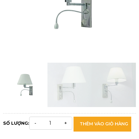
SỐ LƯỢNG:
THÊM VÀO GIỎ HÀNG