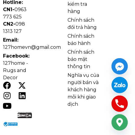
Hotline:
lại cảm giác chắc chắn, sang trọng và bền bỉ theo thời
kiểm tra
CN1-
0963
gian.
hàng
773 625
Chính sách
CN2-
098
đổi trả hàng
1313 127
Chính sách
Email:
bảo hành
127homevn@gmail.com
Chính sách
Facebook:
bảo mật
127home -
thông tin
Rugs and
Nghĩa vụ của
Decor
người bán và
khách hàng
mỗi khi giao
dịch
Đèn Tường VNT103
3. Lý do nên chọn Đèn Tường
VNT103