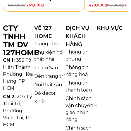
445,000
₫
267,000
₫
429,000
₫
715,000
₫
312
CTY
VỀ 127
DỊCH VỤ
KHU VỰC
TNHH
HOME
KHÁCH
TM DV
Trang chủ
HÀNG
127HOME
Thông tin
Phụ kiện nội
chung
thất nhà
CN 1:
355 Tô
Hiến Thành,
Thông tin
Thảm Sàn
Phường Hòa
hàng hoá
Đèn trang trí
Hưng, TP
Đèn Tường VNT103
Thông tin
Nội thất sàn
HCM
Thân đèn sử dụng
kim loại sơn tĩnh điện
màu tối,
thanh toán
Đồ decor
giúp bề mặt bền màu, hạn chế bong tróc và gỉ sét
CN 2:
207 Lý
Chính sách
Khác
Thái Tổ,
trong quá trình sử dụng. Phần chao là
kính vân
vận chuyển –
Phường
nước
vừa che bóng đèn bên trong, vừa khuếch tán
giao nhận
Vườn Lài, TP
ánh sáng, giảm chói và tăng tính thẩm mỹ. Nhờ sự kết
hàng
HCM
hợp giữa kim loại và kính, Đèn Tường VNT103 mang
Chính sách