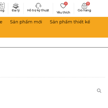
0
0
log
Đại lý
Hỗ trợ kỹ thuật
Yêu thích
e
Sản phẩm mới
Sản phẩm thiết kế