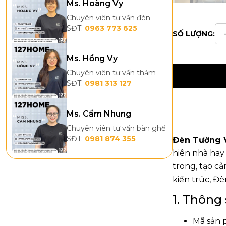
Ms. Hoàng Vy
Chuyên viên tư vấn đèn
SĐT:
0963 773 625
SỐ LƯỢNG:
Ms. Hồng Vy
Chuyên viên tư vấn thảm
SĐT:
0981 313 127
Ms. Cẩm Nhung
Chuyên viên tư vấn bàn ghế
SĐT:
0981 874 355
Đèn Tường 
hiên nhà hay
trong, tạo c
kiến trúc, Đ
1. Thông
Mã sản