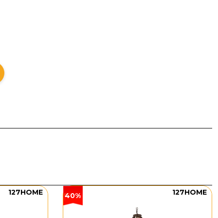
đơn giản tạo nên vẻ ngoài hiện đại và thanh lịch.
bật sáng ánh sáng lan tỏa đều xung quanh, làm nổi
ết hợp với kính trong rất dễ phối với nhiều màu sơn
127HOME
127HOME
40%