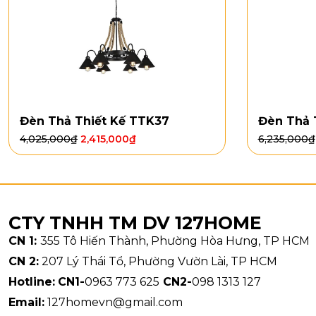
Đèn Thả Thiết Kế TTK37
Đèn Thả 
4,025,000
₫
2,415,000
₫
6,235,000
₫
CTY TNHH TM DV 127HOME
CN 1:
355 Tô Hiến Thành, Phường Hòa Hưng, TP HCM
CN 2:
207 Lý Thái Tổ, Phường Vườn Lài, TP HCM
Thân đèn đư
Hotline:
CN1-
0963 773 625
CN2-
098 1313 127
Phần chao s
Email:
127homevn@gmail.com
cảm giác khô