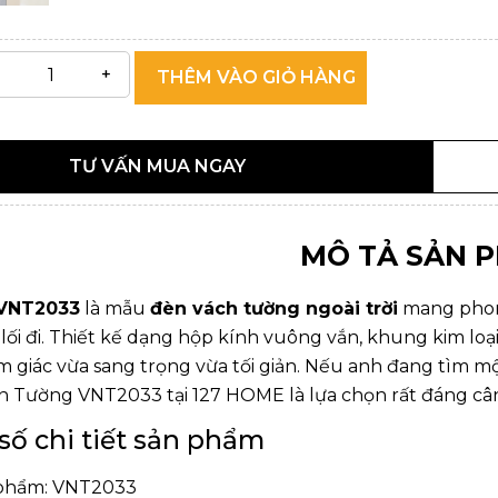
THÊM VÀO GIỎ HÀNG
TƯ VẤN MUA NGAY
MÔ TẢ SẢN 
VNT2033
là mẫu
đèn vách tường ngoài trời
mang phong
 lối đi. Thiết kế dạng hộp kính vuông vắn, khung kim lo
ảm giác vừa sang trọng vừa tối giản. Nếu anh đang tìm 
èn Tường VNT2033 tại
127 HOME
là lựa chọn rất đáng câ
 số chi tiết sản phẩm
 phẩm: VNT2033