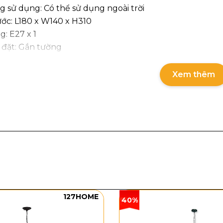
g sử dụng: Có thể sử dụng ngoài trời
ước: L180 x W140 x H310
g: E27 x 1
p đặt: Gắn tường
dáng và chất liệu
Xem thêm
T2033 có kiểu dáng hộp chữ nhật đứng, các cạnh thẳng 
 trong suốt cho phép nhìn rõ bóng đèn bên trong, khi 
ng và khu vực lối đi. Tông màu đen của khung kim loại k
hau như trắng, xám, be hay các gam màu giả bê tông.
127HOME
40%