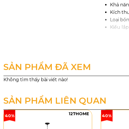
Khả năn
Kích th
Loại bón
Kiểu lắ
2. Kiểu 
Đèn Tường VN
Bốn mặt kính
SẢN PHẨM ĐÃ XEM
bật mảng tườ
tường khác n
SẢN PHẨM LIÊN QUAN
127HOME
40%
40%