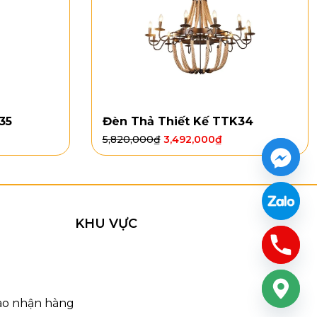
35
Đèn Thả Thiết Kế TTK34
5,820,000
₫
3,492,000
₫
KHU VỰC
033
 hạn chế bong tróc và gỉ sét khi sử dụng ngoài trời.
, mưa gió, vừa giúp ánh sáng truyền tải tốt hơn, tạo
iao nhận hàng
LED 3000K. Nhờ chất liệu này, Đèn Tường VNT2033