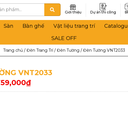
Giới thiệu
Dự án thi công
B
Sàn
Bàn ghế
Vật liệu trang trí
Catalogu
SALE OFF
Trang chủ
/
Đèn Trang Trí
/
Đèn Tường
/
Đèn Tường VNT2033
ỜNG VNT2033
759,000
₫