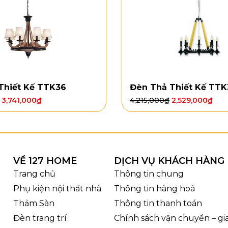
Thiết Kế TTK36
Đèn Thả Thiết Kế TTK
3,741,000
₫
4,215,000
₫
2,529,000
₫
VỀ 127 HOME
DỊCH VỤ KHÁCH HÀNG
Trang chủ
Thông tin chung
Đèn Tường VNT2
Phụ kiện nội thất nhà
Thông tin hàng hoá
ợc làm từ
kim loại sơn tĩnh điện
, giúp bề mặt cứng cáp,
Thảm Sàn
Thông tin thanh toán
ử dụng
kính trong
dày, vừa bảo vệ bóng đèn khỏi bụi bẩn
Đèn trang trí
Chính sách vận chuyển – g
ng gian sáng rõ nhưng vẫn ấm áp nếu anh dùng bóng 