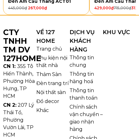
Đèn Âm Cầu Thang ACT01
Đèn Âm Cầu Than
445,000
₫
267,000
₫
429,000
₫
715,000
₫
312
CTY
VỀ 127
DỊCH VỤ
KHU VỰC
TNHH
HOME
KHÁCH
TM DV
Trang chủ
HÀNG
127HOME
Thông tin
Phụ kiện nội
chung
thất nhà
CN 1:
355 Tô
Hiến Thành,
Thông tin
Thảm Sàn
Phường Hòa
hàng hoá
Đèn trang trí
Hưng, TP
Đèn Tường VNT2284T1
Thông tin
Nội thất sàn
HCM
Thân đèn được làm từ
kim loại sơn tĩnh điện
, cho
thanh toán
Đồ decor
bề mặt chắc chắn, bền màu và hạn chế gỉ sét khi sử
CN 2:
207 Lý
Chính sách
Khác
Thái Tổ,
dụng ngoài trời. Chao đèn dùng
nhựa hoặc kính mờ
vận chuyển –
Phường
trong
, có tác dụng khuếch tán ánh sáng, che bóng
giao nhận
Vườn Lài, TP
LED bên trong và bảo vệ đèn khỏi bụi, nước mưa, côn
hàng
HCM
trùng. Chuẩn
IP65
giúp Đèn Tường VNT2284T1 hoạt
Chính sách