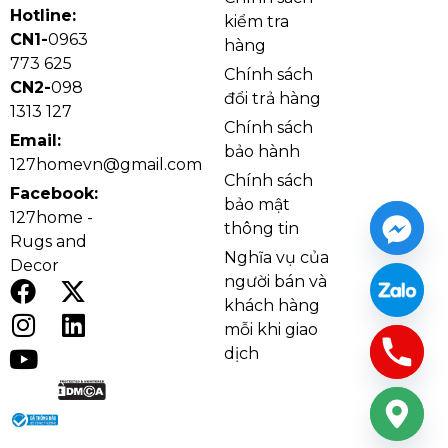
Hotline:
động ổn định ở các khu vực ngoại thất, đảm bảo cả
kiểm tra
CN1-
0963
độ bền lẫn tính thẩm mỹ.
hàng
773 625
Chính sách
CN2-
098
đổi trả hàng
1313 127
Chính sách
Email:
bảo hành
127homevn@gmail.com
Chính sách
Facebook:
bảo mật
127home -
thông tin
Rugs and
Nghĩa vụ của
Decor
người bán và
khách hàng
mỗi khi giao
dịch
Đèn Tường VNT2284T1
3. Lý do nên chọn
Đèn Tường
VNT2284T1