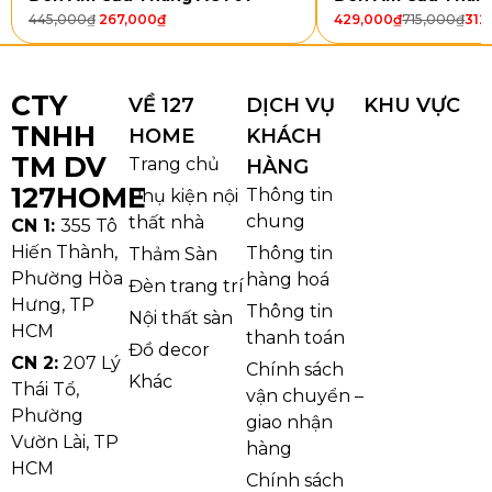
445,000
₫
267,000
₫
429,000
₫
715,000
₫
312
CTY
VỀ 127
DỊCH VỤ
KHU VỰC
TNHH
HOME
KHÁCH
TM DV
Trang chủ
HÀNG
127HOME
Thông tin
Phụ kiện nội
chung
thất nhà
CN 1:
355 Tô
Hiến Thành,
Thông tin
Thảm Sàn
Phường Hòa
hàng hoá
Đèn trang trí
Hưng, TP
Thông tin
Nội thất sàn
HCM
Đèn Tường VNT341
thanh toán
Đồ decor
Thân đèn được làm từ
kim loại sơn tĩnh điện
, bề
CN 2:
207 Lý
Chính sách
Khác
Thái Tổ,
mặt chắc chắn, khó bong tróc và hạn chế gỉ sét khi
vận chuyển –
Phường
lắp ngoài trời. Phần tán sáng phía sau sử dụng
nhựa
giao nhận
Vườn Lài, TP
hoặc kính mờ
giúp ánh sáng LED tỏa đều, dịu mắt,
hàng
HCM
đồng thời bảo vệ nguồn sáng khỏi bụi bẩn và nước
Chính sách