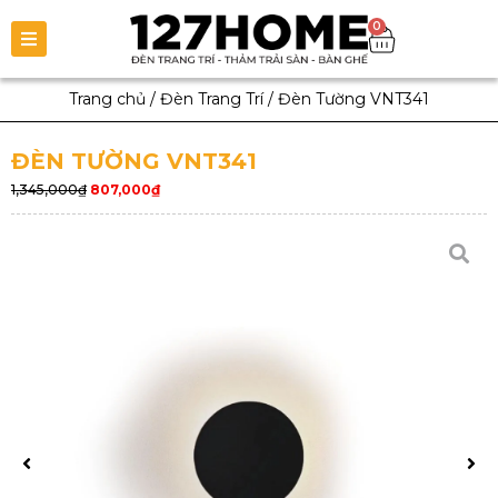
0
Trang chủ
/
Đèn Trang Trí
/
Đèn Tường VNT341
ĐÈN TƯỜNG VNT341
1,345,000
₫
807,000
₫