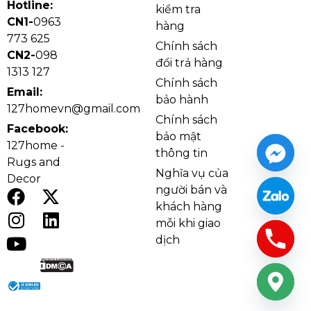
Hotline:
mưa. Chuẩn
IP65
đảm bảo Đèn Tường VNT341 hoạt
kiểm tra
CN1-
0963
động ổn định trong điều kiện thời tiết ngoài trời.
hàng
773 625
Chính sách
CN2-
098
đổi trả hàng
1313 127
Chính sách
Email:
bảo hành
127homevn@gmail.com
Chính sách
Facebook:
bảo mật
127home -
thông tin
Rugs and
Nghĩa vụ của
Decor
người bán và
khách hàng
mỗi khi giao
dịch
Đèn Tường VNT341
3. Lý do nên chọn
Đèn Tường
VNT341