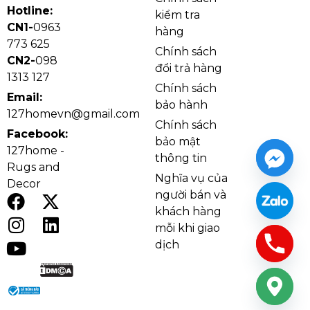
Hotline:
kiểm tra
CN1-
0963
hàng
773 625
Chính sách
CN2-
098
đổi trả hàng
1313 127
Chính sách
Email:
bảo hành
127homevn@gmail.com
Chính sách
Facebook:
bảo mật
127home -
thông tin
Rugs and
Nghĩa vụ của
Decor
người bán và
khách hàng
Ảnh thật của Đèn Tường VNT6633
mỗi khi giao
3. Lý do nên chọn
Đèn Tường
dịch
VNT6633
Phong cách cổ điển giả cổ sang trọng:
Tay
cong, hoa văn và tông vàng giúp mặt tiền, hiên