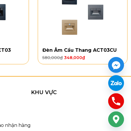
CT03
Đèn Âm Cầu Thang ACT03CU
580,000
₫
348,000
₫
KHU VỰC
829
 màu và hạn chế gỉ sét trong quá trình sử dụng.
 sáng, giảm chói, đồng thời bảo vệ bóng đèn bên trong
iao nhận hàng
Tường VNT6829
vừa có độ bền cao, vừa giữ được vẻ