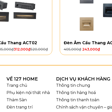
Cầu Thang ACT02
Đèn Âm Cầu Thang A
15,000
₫
312,000
₫
520,000
₫
405,000
₫
243,000
₫
VỀ 127 HOME
DỊCH VỤ KHÁCH HÀNG
Trang chủ
Thông tin chung
Đèn Tường VNT6
Phụ kiện nội thất nhà
Thông tin hàng hoá
 dụng
kim loại sơn tĩnh điện
màu trầm, giúp bề mặt bền
Thảm Sàn
Thông tin thanh toán
à
kính mờ/ kính trắng đục
, có tác dụng khuếch tán ánh
Đèn trang trí
Chính sách vận chuyển – g
và côn trùng. Nhờ sự kết hợp giữa kim loại và kính,
Đèn 