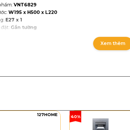
phẩm:
VNT6829
ước:
W195 x H500 x L220
ng:
E27 x 1
 đặt:
Gắn tường
dáng và chất liệu
Xem thêm
VNT6829
được thiết kế theo dạng lồng đèn cao, thân trụ 
hi gắn lên tường. Phần chụp phía trên và đế phía dưới đ
i đèn, giúp tổng thể hài hòa và tinh tế hơn. Khi bật sáng
g nổi bật trên tường, rất phù hợp để thu hút ánh nhìn 
127HOME
40%