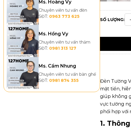
Ms. Hoàng Vy
Chuyên viên tư vấn đèn
SĐT:
0963 773 625
SỐ LƯỢNG:
Ms. Hồng Vy
Chuyên viên tư vấn thảm
SĐT:
0981 313 127
Ms. Cẩm Nhung
Chuyên viên tư vấn bàn ghế
SĐT:
0981 874 355
Đèn Tường 
mặt tiền, hi
giúp không g
vực tường ng
phối hợp với 
1. Thông