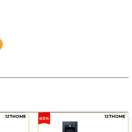
đa giác với các cạnh thẳng, tạo cảm giác chắc chắn và
ược bo tròn mềm mại, thêm chi tiết đầu đinh trang trí
, ánh sáng từ bên trong tỏa ra qua các ô kính, tạo nên
ở khu vực cửa ra vào.
127HOME
127HOME
40%