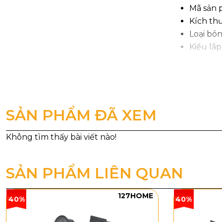
Mã sản 
Kích th
Loại bó
Kiểu lắp
2. Kiểu 
Đèn Tường 
sang trọng k
SẢN PHẨM ĐÃ XEM
ở đỉnh và đuô
một mảng sán
SẢN PHẨM LIÊN QUAN
127HOME
40%
40%