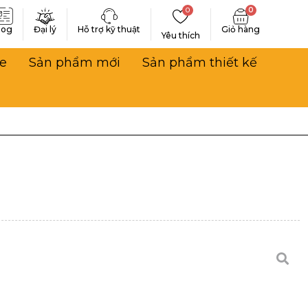
0
0
log
Đại lý
Hỗ trợ kỹ thuật
Yêu thích
e
Sản phẩm mới
Sản phẩm thiết kế