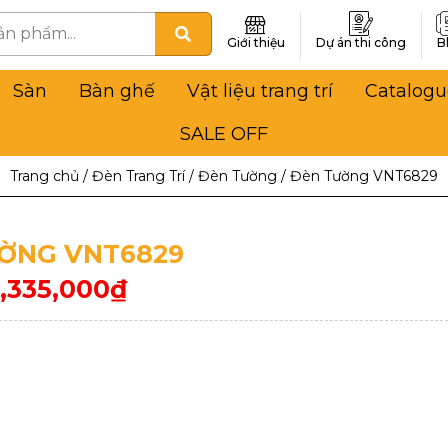
Giới thiệu
Dự án thi công
B
Sàn
Bàn ghế
Vật liệu trang trí
Catalogu
SALE OFF
Trang chủ
/
Đèn Trang Trí
/
Đèn Tường
/
Đèn Tường VNT6829
ỜNG VNT6829
1,335,000
₫