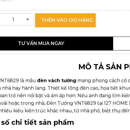
THÊM VÀO GIỎ HÀNG
TƯ VẤN MUA NGAY
MÔ TẢ SẢN 
VNT6829
là mẫu
đèn vách tường
mang phong cách cổ đi
ên nhà hay hành lang. Thiết kế lồng đèn cao, họa tiết k
ian trở nên nổi bật và ấm áp hơn. Nếu anh đang tìm k
oài hoặc trong nhà,
Đèn Tường VNT6829
tại
127 HOME
nhiều kiểu kiến trúc khác nhau, từ nhà phố, biệt thự đế
 số chi tiết sản phẩm