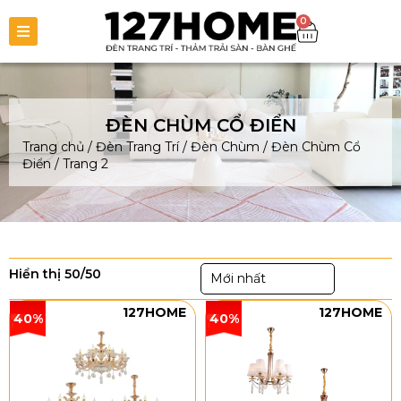
0
ĐÈN CHÙM CỔ ĐIỂN
Trang chủ
/
Đèn Trang Trí
/
Đèn Chùm
/
Đèn Chùm Cổ
Điển
/
Trang 2
Hiển thị 50/50
Mới nhất
127HOME
127HOME
40%
40%