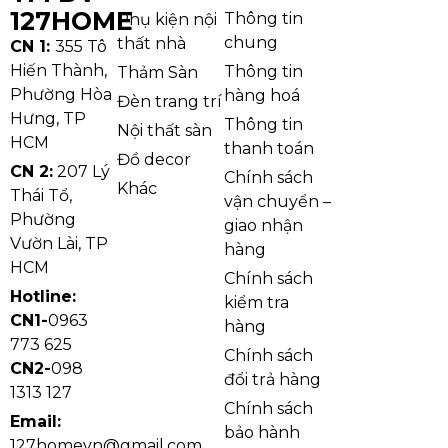
127HOME
Thông tin
Phụ kiện nội
chung
thất nhà
CN 1:
355 Tô
Hiến Thành,
Thông tin
Thảm Sàn
Phường Hòa
hàng hoá
Đèn trang trí
Hưng, TP
Thông tin
Nội thất sàn
HCM
thanh toán
Đồ decor
CN 2:
207 Lý
Chính sách
Khác
Thái Tổ,
vận chuyển –
Phường
giao nhận
Vườn Lài, TP
hàng
HCM
Chính sách
Hotline:
kiểm tra
CN1-
0963
hàng
Mang hơi thở hoàng gia vào tổ ấm với ánh sáng ấm
773 625
Chính sách
áp từ đèn chùm cổ điển cao cấp.
CN2-
098
đổi trả hàng
1313 127
Chính sách
Email:
bảo hành
2. Đèn Chùm Tân Cổ Điển Là Gì?
127homevn@gmail.com