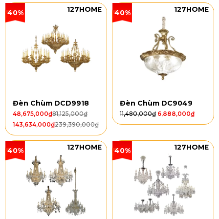
127HOME
127HOME
40%
40%
Đèn Chùm DCD9918
Đèn Chùm DC9049
48,675,000
₫
81,125,000
₫
11,480,000
₫
6,888,000
₫
143,634,000
₫
239,390,000
₫
127HOME
127HOME
40%
40%