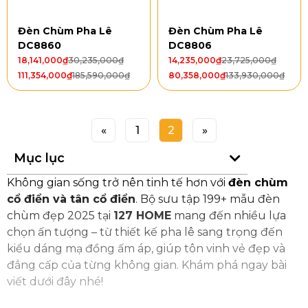
Đèn Chùm Pha Lê
Đèn Chùm Pha Lê
DC8860
DC8806
18,141,000
₫
30,235,000
₫
14,235,000
₫
23,725,000
₫
111,354,000
₫
185,590,000
₫
80,358,000
₫
133,930,000
₫
«
1
2
»
Mục lục
Không gian sống trở nên tinh tế hơn với
đèn chùm
cổ điển và tân cổ điển
. Bộ sưu tập 199+ mẫu đèn
chùm đẹp 2025 tại
127 HOME
mang đến nhiều lựa
chọn ấn tượng – từ thiết kế pha lê sang trọng đến
kiểu dáng mạ đồng ấm áp, giúp tôn vinh vẻ đẹp và
đẳng cấp của từng không gian. Khám phá ngay bài
viết dưới đây nhé!