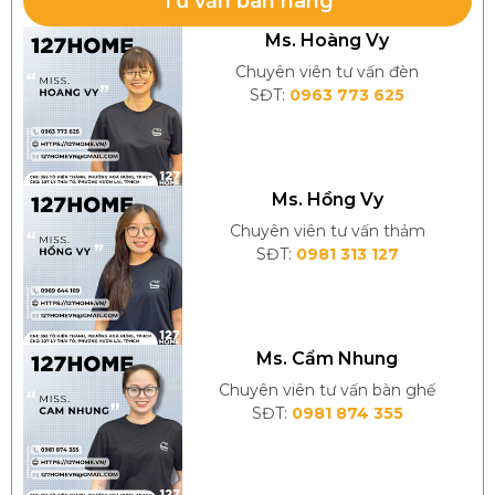
Tư vấn bán hàng
Ms. Hoàng Vy
Ngày nay, đèn chùm cổ điển không còn là đặc quyền
Chuyên viên tư vấn đèn
SĐT:
0963 773 625
của giới quý tộc. Chúng đã trở thành giải pháp trang
trí nội thất cao cấp, phù hợp với các gia đình muốn
tôn vinh phong cách sống tinh tế, đồng thời biến mỗi
không gian trở nên ấm áp, hài hòa và đẳng cấp hơn.
Ms. Hồng Vy
Chuyên viên tư vấn thảm
SĐT:
0981 313 127
Đặc điểm nổi bật:
Đèn chùm cổ điển nổi bật với những
đặc điểm riêng
Ms. Cẩm Nhung
biệt
, giúp dễ nhận biết và phân biệt với các phong
Chuyên viên tư vấn bàn ghế
cách đèn khác:
SĐT:
0981 874 355
Thiết kế cầu kỳ và tinh xảo:
Các chi tiết uốn