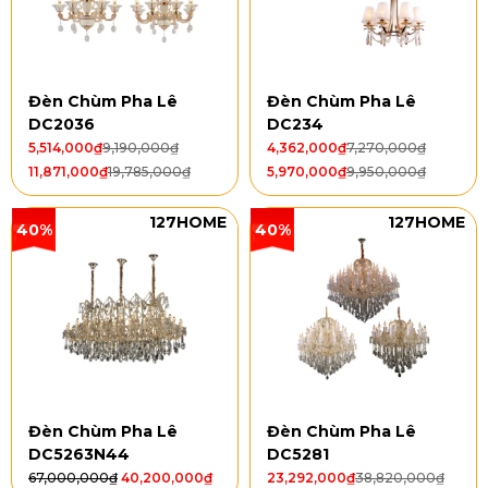
Đèn Chùm Pha Lê
Đèn Chùm Pha Lê
DC2036
DC234
5,514,000
₫
9,190,000
₫
4,362,000
₫
7,270,000
₫
11,871,000
₫
19,785,000
₫
5,970,000
₫
9,950,000
₫
127HOME
127HOME
40%
40%
Đèn Chùm Pha Lê
Đèn Chùm Pha Lê
DC5263N44
DC5281
67,000,000
₫
40,200,000
₫
23,292,000
₫
38,820,000
₫