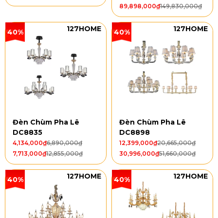
89,898,000
₫
149,830,000
₫
127HOME
127HOME
40%
40%
Đèn Chùm Pha Lê
Đèn Chùm Pha Lê
DC8835
DC8898
4,134,000
₫
6,890,000
₫
12,399,000
₫
20,665,000
₫
7,713,000
₫
12,855,000
₫
30,996,000
₫
51,660,000
₫
127HOME
127HOME
40%
40%