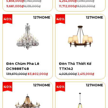
5,856,000
₫
9,760,000
₫
4,254,000
₫
7,090,000
₫
9,681,000
₫
16,135,000
₫
11,712,000
₫
19,520,000
₫
127HOME
127HOME
40%
40%
Đèn Chùm Pha Lê
Đèn Thả Thiết Kế
DC9888T48
TTK142
139,670,000
₫
83,802,000
₫
4,025,000
₫
2,415,000
₫
127HOME
127HOME
40%
40%