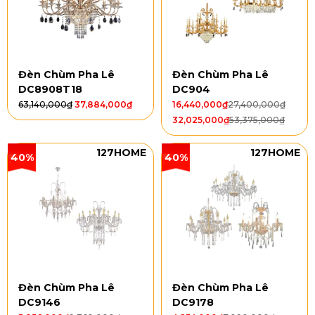
Đèn Chùm Pha Lê
Đèn Chùm Pha Lê
DC8908T18
DC904
63,140,000
₫
37,884,000
₫
16,440,000
₫
27,400,000
₫
32,025,000
₫
53,375,000
₫
127HOME
127HOME
40%
40%
Đèn Chùm Pha Lê
Đèn Chùm Pha Lê
DC9146
DC9178