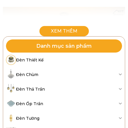
Danh mục sản phẩm
Đèn Thiết Kế
Đèn Chùm
Đèn Thả Trần
Phân biệt đèn chùm cổ điển và tân cổ điển: Nên
chọn loại nào?
Đèn Ốp Trần
1. Đèn Chùm Cổ Điển Là Gì?
Đèn Tường