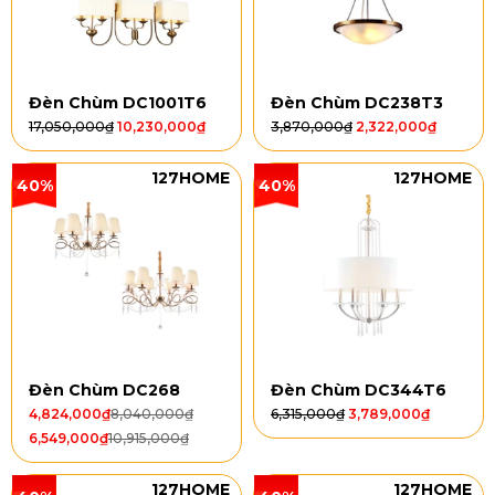
Đèn Chùm DC1001T6
Đèn Chùm DC238T3
17,050,000
₫
10,230,000
₫
3,870,000
₫
2,322,000
₫
127HOME
127HOME
40%
40%
Đèn Chùm DC268
Đèn Chùm DC344T6
4,824,000
₫
8,040,000
₫
6,315,000
₫
3,789,000
₫
6,549,000
₫
10,915,000
₫
127HOME
127HOME