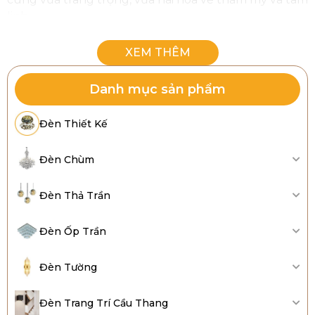
linh.
Danh mục sản phẩm
Đèn Thiết Kế
Đèn Chùm
Đèn Thả Trần
Đèn Ốp Trần
Tổng hợp các mẫu đèn chùm phòng thờ phổ biến
Đèn Tường
hiện nay
Đèn Trang Trí Cầu Thang