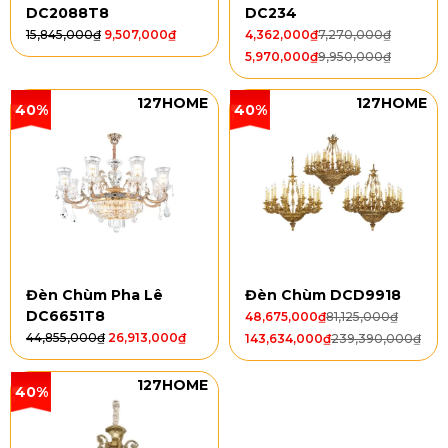
DC2088T8
DC234
15,845,000
₫
9,507,000
₫
4,362,000
₫
7,270,000
₫
5,970,000
₫
9,950,000
₫
127HOME
127HOME
40%
40%
Đèn Chùm Pha Lê
Đèn Chùm DCD9918
DC6651T8
48,675,000
₫
81,125,000
₫
44,855,000
₫
26,913,000
₫
143,634,000
₫
239,390,000
₫
127HOME
40%