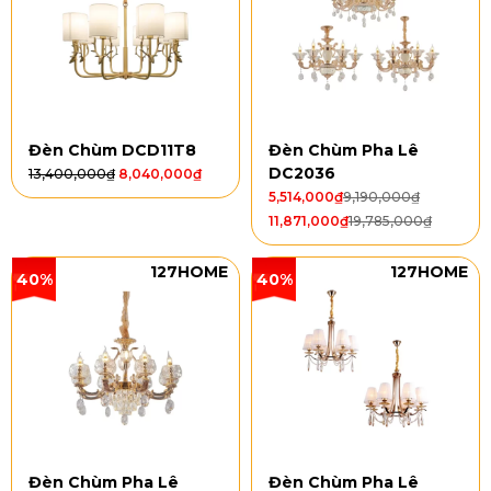
Đèn Chùm DCD11T8
Đèn Chùm Pha Lê
DC2036
13,400,000
₫
8,040,000
₫
5,514,000
₫
9,190,000
₫
11,871,000
₫
19,785,000
₫
127HOME
127HOME
40%
40%
Đèn Chùm Pha Lê
Đèn Chùm Pha Lê