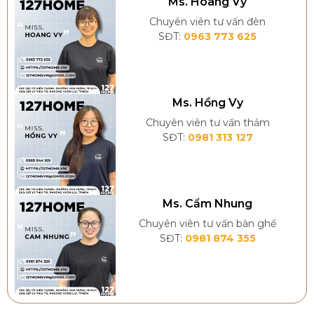
Ms. Hoàng Vy
gian tâm linh.
Chuyên viên tư vấn đèn
SĐT:
0963 773 625
Ms. Hồng Vy
Chuyên viên tư vấn thảm
SĐT:
0981 313 127
Ms. Cẩm Nhung
Chuyên viên tư vấn bàn ghế
SĐT:
0981 874 355
Đèn chùm phòng thờ – Ánh sáng linh thiêng, tôn
vinh không gian thờ Việt.