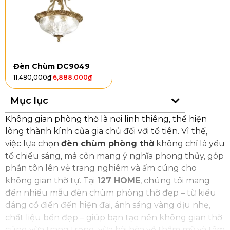
Đèn Chùm DC9049
11,480,000
₫
6,888,000
₫
Mục lục
Không gian phòng thờ là nơi linh thiêng, thể hiện
lòng thành kính của gia chủ đối với tổ tiên. Vì thế,
việc lựa chọn
đèn chùm phòng thờ
không chỉ là yếu
tố chiếu sáng, mà còn mang ý nghĩa phong thủy, góp
phần tôn lên vẻ trang nghiêm và ấm cúng cho
không gian thờ tự. Tại
127 HOME
, chúng tôi mang
đến nhiều mẫu đèn chùm phòng thờ đẹp – từ kiểu
dáng cổ điển đến hiện đại, ánh sáng vàng dịu nhẹ,
chất liệu bền đẹp – giúp bạn tạo nên không gian thờ
cúng vừa trang trọng, vừa hài hòa về thẩm mỹ và tâm