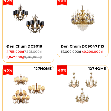
40%
40%
Đèn Chùm DC9018
Đèn Chùm DC9047T15
4,755,000
₫
7,925,000
₫
67,000,000
₫
40,200,000
₫
5,847,000
₫
9,745,000
₫
127HOME
127HOME
40%
40%