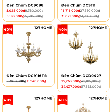
Đèn Chùm DC9088
Đèn Chùm DC9111
5,028,000
₫
8,380,000
₫
16,716,000
₫
27,860,000
₫
9,183,000
₫
15,305,000
₫
31,071,000
₫
51,785,000
₫
127HOME
127HOME
40%
40%
Đèn Chùm DC9116T8
Đèn Chùm DCD0427
19,900,000
₫
11,940,000
₫
25,263,000
₫
42,105,000
₫
34,437,000
₫
57,395,000
₫
127HOME
127HOME
40%
40%