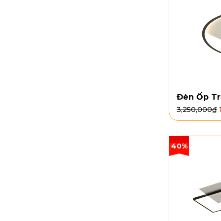
Đèn Ốp Tr
3,250,000
₫
40%