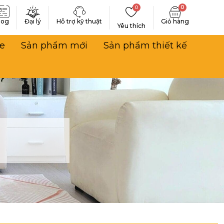
0
0
log
Đại lý
Hỗ trợ kỹ thuật
Yêu thích
e
Sản phẩm mới
Sản phẩm thiết kế