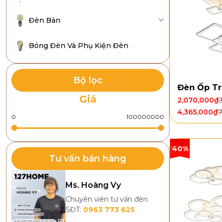
Đèn Bàn
Bóng Đèn Và Phụ Kiện Đèn
Bộ lọc
Đèn Ốp Tr
Giá
2,070,000
₫
4,365,000
₫
7
40%
Tư vấn bán hàng
Ms. Hoàng Vy
Chuyên viên tư vấn đèn
SĐT:
0963 773 625