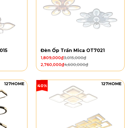
015
Đèn Ốp Trần Mica OT7021
1,809,000
₫
3,015,000
₫
2,760,000
₫
4,600,000
₫
127HOME
127HOME
40%