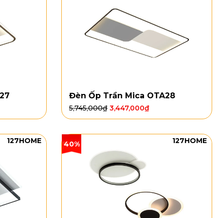
A27
Đèn Ốp Trần Mica OTA28
5,745,000
₫
3,447,000
₫
127HOME
127HOME
40%