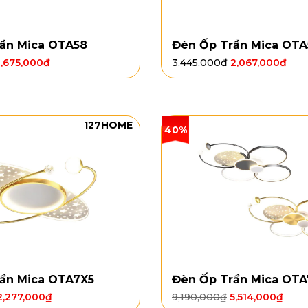
ần Mica OTA58
Đèn Ốp Trần Mica OTA
,675,000
₫
3,445,000
₫
2,067,000
₫
127HOME
40%
ần Mica OTA7X5
Đèn Ốp Trần Mica OT
2,277,000
₫
9,190,000
₫
5,514,000
₫