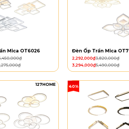
ần Mica OT6026
Đèn Ốp Trần Mica OT7
3,450,000
₫
2,292,000
₫
3,820,000
₫
,275,000
₫
3,294,000
₫
5,490,000
₫
127HOME
40%