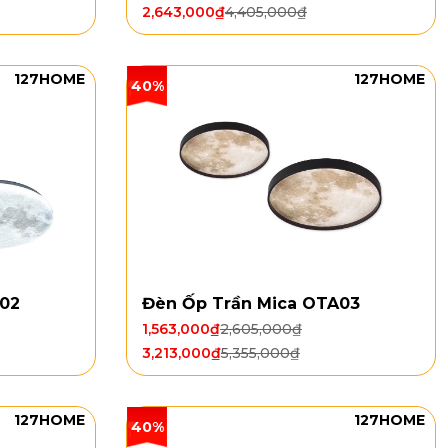
2,643,000
₫
4,405,000
₫
127HOME
127HOME
40%
A02
Đèn Ốp Trần Mica OTA03
1,563,000
₫
2,605,000
₫
3,213,000
₫
5,355,000
₫
127HOME
127HOME
40%