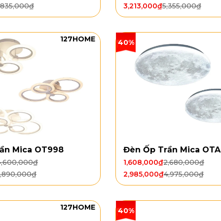
,835,000
₫
3,213,000
₫
5,355,000
₫
127HOME
40%
ần Mica OT998
Đèn Ốp Trần Mica OT
4,600,000
₫
1,608,000
₫
2,680,000
₫
,890,000
₫
2,985,000
₫
4,975,000
₫
127HOME
40%