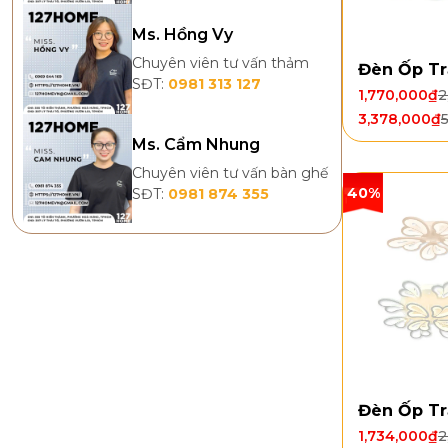
Ms. Hồng Vy
Chuyên viên tư vấn thảm
Đèn Ốp Tr
SĐT:
0981 313 127
1,770,000
₫
2
3,378,000
₫
Ms. Cẩm Nhung
Chuyên viên tư vấn bàn ghế
40%
SĐT:
0981 874 355
Đèn Ốp Tr
1,734,000
₫
2