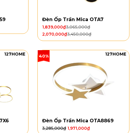
59
Đèn Ốp Trần Mica OTA7
1,839,000
₫
3,065,000
₫
2,070,000
₫
3,450,000
₫
127HOME
127HOME
40%
A7X6
Đèn Ốp Trần Mica OTA8869
3,285,000
₫
1,971,000
₫