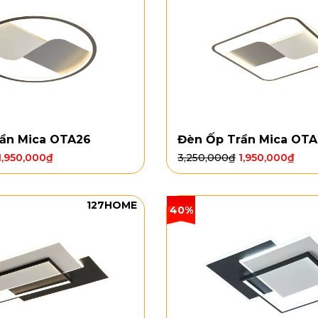
ần Mica OTA26
Đèn Ốp Trần Mica OT
1,950,000
₫
3,250,000
₫
1,950,000
₫
127HOME
40%