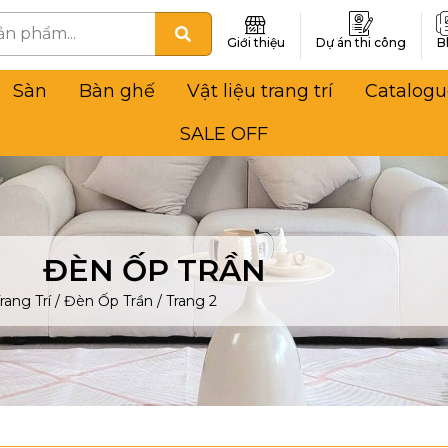
Giới thiệu
Dự án thi công
B
Sàn
Bàn ghế
Vật liệu trang trí
Catalogu
SALE OFF
ĐÈN ỐP TRẦN
rang Trí
/
Đèn Ốp Trần
/
Trang 2