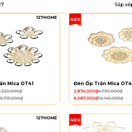
17
Sắp xế
127HOME
40%
ần Mica OT41
Đèn Ốp Trần Mica OT4
6,320,000
₫
2,874,000
₫
4,790,000
₫
10,715,000
₫
6,087,000
₫
10,145,000
₫
127HOME
40%