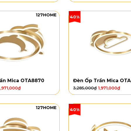
127HOME
40%
rần Mica OTA8870
Đèn Ốp Trần Mica OT
1,971,000
₫
3,285,000
₫
1,971,000
₫
127HOME
40%