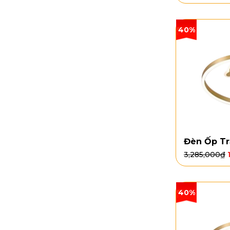
40%
Đèn Ốp T
3,285,000
₫
40%