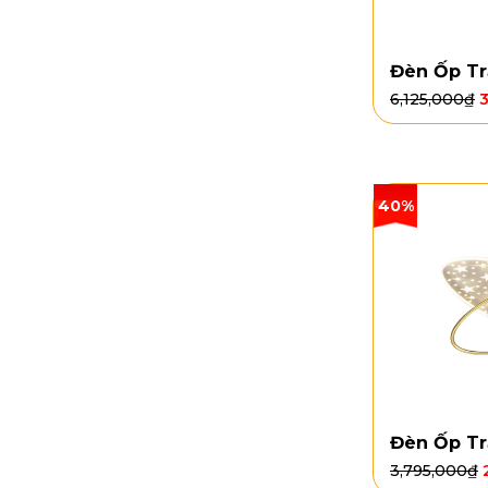
Đèn Ốp Tr
6,125,000
₫
3
40%
Đèn Ốp Tr
3,795,000
₫