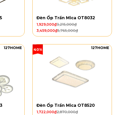
5
Đèn Ốp Trần Mica OT8032
1,929,000
₫
3,215,000
₫
3,459,000
₫
5,765,000
₫
127HOME
127HOME
40%
3
Đèn Ốp Trần Mica OT8520
1,722,000
₫
2,870,000
₫