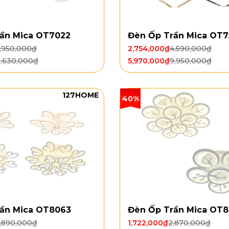
ần Mica OT7022
Đèn Ốp Trần Mica OT7
,950,000
₫
2,754,000
₫
4,590,000
₫
5,630,000
₫
5,970,000
₫
9,950,000
₫
127HOME
40%
ần Mica OT8063
Đèn Ốp Trần Mica OT8
,890,000
₫
1,722,000
₫
2,870,000
₫