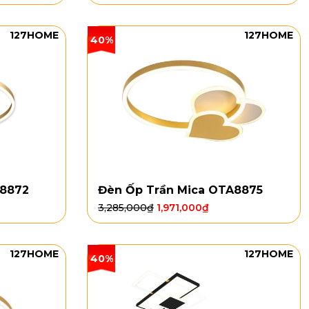
127HOME
127HOME
40%
A8872
Đèn Ốp Trần Mica OTA8875
3,285,000
₫
1,971,000
₫
127HOME
127HOME
40%