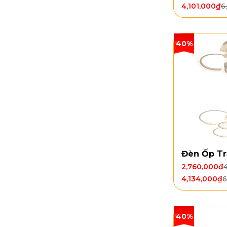
4,101,000
₫
6
40%
Đèn Ốp Tr
2,760,000
₫
4,134,000
₫
6
40%