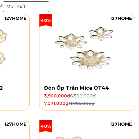
p:
Mới nhất
127HOME
127HOME
40%
2
Đèn Ốp Trần Mica OT44
3,900,000
₫
6,500,000
₫
7,071,000
₫
11,785,000
₫
127HOME
127HOME
40%